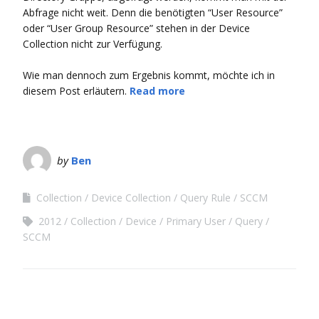
Abfrage nicht weit. Denn die benötigten “User Resource”
oder “User Group Resource” stehen in der Device
Collection nicht zur Verfügung.
Wie man dennoch zum Ergebnis kommt, möchte ich in
diesem Post erläutern.
Read more
by
Ben
Collection
Device Collection
Query Rule
SCCM
2012
Collection
Device
Primary User
Query
SCCM