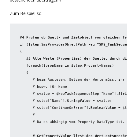
Zum Beispiel so:
#4 Prüfen ob Quell- und Zielobject vom gleichen Typ si
if ($
step.SmsProviderObjectPath -eq 
"SMS_TaskSequence_
{
   #5 Alle Werte (Properties) der Quelle, durch die ne
   foreach($propName in $step.PropertyNames) 

   {  

      # beim Auslesen, Setzen der Werte müsst ihr prüfe
      # bspw. für Name

      # $value = $NewTaskSequenceStep["Name"].
StringVa
      # $step["Name"].
StringValue
 = $value;

      # $step["ContinueOnError"].
BooleanValue
 = $true;

      # 

      # Da es abhängig vom Property-DataType ist, habe
      # GetPropertyValue liest den Wert entsprechend d