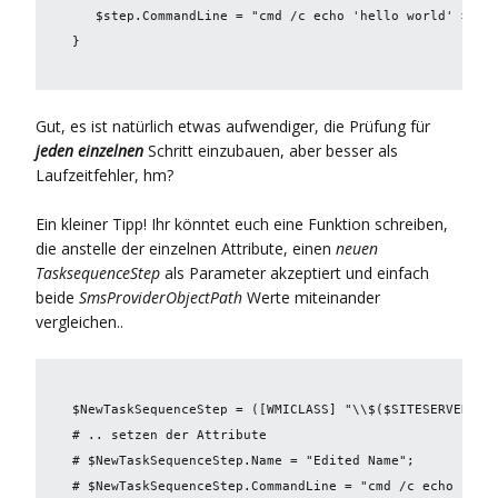
   $step.CommandLine = "
cmd /c echo 'hello world' >> t
}
Gut, es ist natürlich etwas aufwendiger, die Prüfung für
jeden einzelnen
Schritt einzubauen, aber besser als
Laufzeitfehler, hm?
Ein kleiner Tipp! Ihr könntet euch eine Funktion schreiben,
die anstelle der einzelnen Attribute, einen
neuen
TasksequenceStep
als Parameter akzeptiert und einfach
beide
SmsProviderObjectPath
Werte miteinander
vergleichen..
$NewTaskSequenceStep
 = 
([WMICLASS] "\\$($SITESERVER)\R
# .. setzen der Attribute

# $NewTaskSequenceStep.Name = "Edited Name";

# $NewTaskSequenceStep.CommandLine = "cmd /c echo 'hell