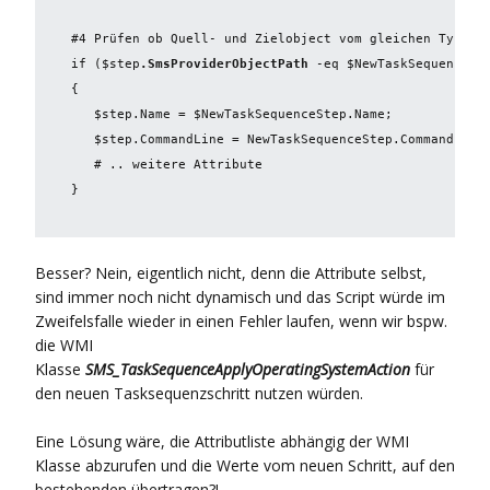
#4 Prüfen ob Quell- und Zielobject vom gleichen Typ sin
if ($step
.SmsProviderObjectPath
 -eq $NewTaskSequenceSt
{

   $step.Name = $NewTaskSequenceStep.Name;

   $step.CommandLine = 
NewTaskSequenceStep.CommandLine;
}
Besser? Nein, eigentlich nicht, denn die Attribute selbst,
sind immer noch nicht dynamisch und das Script würde im
Zweifelsfalle wieder in einen Fehler laufen, wenn wir bspw.
die WMI
Klasse
SMS_TaskSequenceApplyOperatingSystemAction
für
den neuen Tasksequenzschritt nutzen würden.
Eine Lösung wäre, die Attributliste abhängig der WMI
Klasse abzurufen und die Werte vom neuen Schritt, auf den
bestehenden übertragen?!