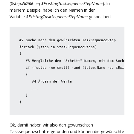
(
$step
.Name
-eq $ExistingTasksequenceStepName
). In
meinem Beispiel habe ich den Namen in der
Variable
$ExistingTaskSequenceStepName
gespeichert.
#2 Suche nach dem gewünschten TaskSequenceStep
foreach ($step in $taskSequenceSteps)

   #3 Vergleiche den "Schritt"-Namen, mit dem Suchbegr
   if (($step -ne $null) -and ($step.Name -eq $Existing
   {

      #4 Ändern der Werte

      ...

   }

Ok, damit haben wir also den gewünschten
Tasksequenzschritte gefunden und können die gewünschte