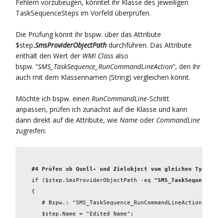
Fehlern vorzubeugen, könntet ihr Klasse des jeweiligen
TaskSequenceSteps im Vorfeld überprüfen.
Die Prüfung könnt ihr bspw. über das Attribute
$step
.
SmsProviderObjectPath
durchführen. Das Attribute
enthält den Wert der
WMI Class
also
bspw. “
SMS_TaskSequence_RunCommandLineAction
“, den ihr
auch mit dem Klassennamen (String) vergleichen könnt.
Möchte ich bspw. einen
RunCommandLine
-Schritt
anpassen, prüfen ich zunächst auf die Klasse und kann
dann direkt auf die Attribute, wie
Name
oder
CommandLine
zugreifen:
#4 Prüfen ob Quell- und Zielobject vom gleichen Typ si
if ($step.SmsProviderObjectPath -eq 
{  

   # Bspw.: "SMS_TaskSequence_RunCommandLineAction"  

   $step.Name = "Edited Name";
