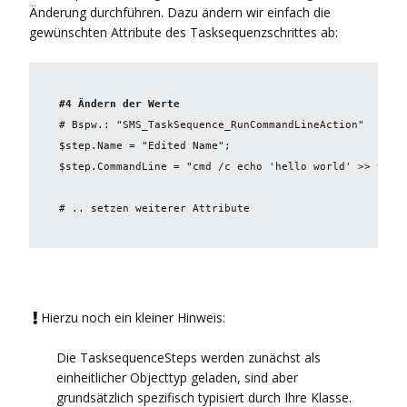
Änderung durchführen. Dazu ändern wir einfach die
gewünschten Attribute des Tasksequenzschrittes ab:
#4 Ändern der Werte
# Bspw.: "SMS_TaskSequence_RunCommandLineAction"  

$step.Name = "Edited Name";

$step.CommandLine = "
cmd /c echo 'hello world' >> test.
# .. setzen weiterer Attribute
Hierzu noch ein kleiner Hinweis:

Die TasksequenceSteps werden zunächst als
einheitlicher Objecttyp geladen, sind aber
grundsätzlich spezifisch typisiert durch Ihre Klasse.