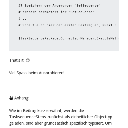
# ..

# Schaut euch hier den ersten Beitrag an, 
Punkt 5. Spei
$taskSequencePackage.ConnectionManager.ExecuteMethod("
That’s it! 😉
Viel Spass beim Ausprobieren!
Anhang:

Wie im Beitrag kurz erwähnt, werden die
TasksequenceSteps zunächst als einheitlicher Objecttyp
geladen, sind aber grundsätzlich spezifisch typisiert. Um