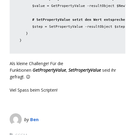
      $value = GetPropertyValue -resultObject $NewTaskS
      # SetPropertyValue setzt den Wert entsprechend d
      $step = SetPropertyValue -resultObject $step -pr
} 
Als kleine Challenge! Für die
Funktionen
GetPropertyValue
,
SetPropertyValue
seid ihr
gefragt. 😉
Viel Spass beim Scripten!
by
Ben